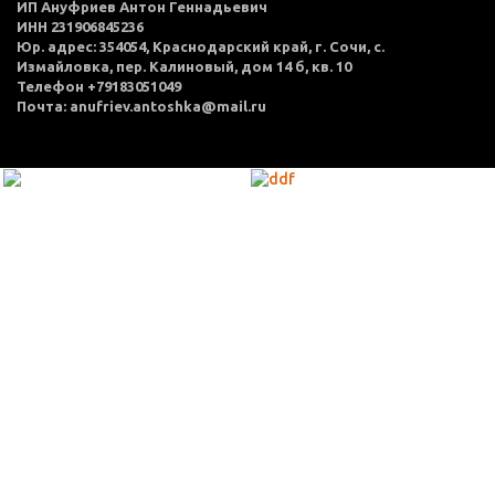
ИП Ануфриев Антон Геннадьевич
ИНН 231906845236
Юр. адрес: 354054, Краснодарский край, г. Сочи, с.
Измайловка, пер. Калиновый, дом 14 б, кв. 10
Телефон +79183051049
Почта: anufriev.antoshka@mail.ru
МЕНЮ
Каталог товаров
Оплата и доставка
О нас
Услуги
Акции
Политика конфиденциальности
Согласие на обработку персональных данных
Контакты