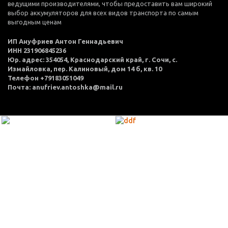
ведущими производителями, чтобы предоставить вам широкий
выбор аккумуляторов для всех видов транспорта по самым
выгодным ценам
ИП Ануфриев Антон Геннадьевич
ИНН 231906845236
Юр. адрес: 354054, Краснодарский край, г. Сочи, с.
Измайловка, пер. Калиновый, дом 14 б, кв. 10
Телефон +79183051049
Почта: anufriev.antoshka@mail.ru
МЕНЮ
Каталог товаров
Оплата и доставка
О нас
Услуги
Акции